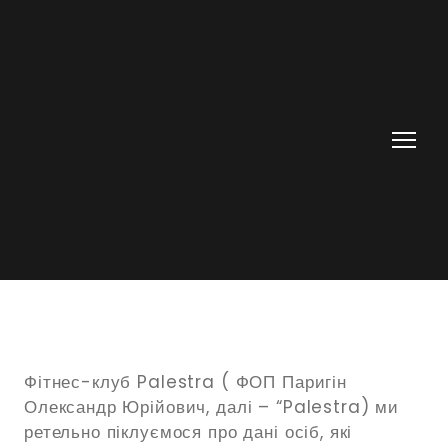
Фітнес-клуб Palestra ( ФОП Паригін
Олександр Юрійович, далі – “Palestra) ми
ретельно піклуємося про дані осіб, які