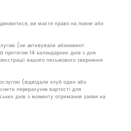
відмовитися, ви маєте право на повне або
слугою (не активували абонемент
a протягом 14 календарних днів з дня
реєстрації вашого письмового звернення
ослугою (відвідали клуб один або
йснити перерахунок вартості для
вських днів з моменту отримання заяви на