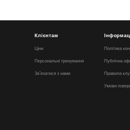
Клієнтам
Інформац
Ціни
Політика кон
Персональні тренування
Публічна оф
Зв'язатися з нами
Правила клу
Умови повер