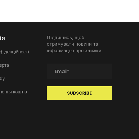
ія
Підпишись, щоб
отримувати новини та
інформацію про знижки
фіденційності
ерта
бу
нення коштів
SUBSCRIBE