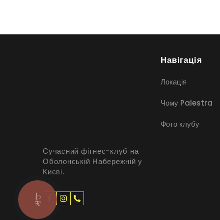
Навігація
Локація
Чому Palestra
Фото клубу
Сучасний фітнес-клуб на
Оболонській Набережній у
Києві.
КНОПКА
ЗВ'ЯЗКУ