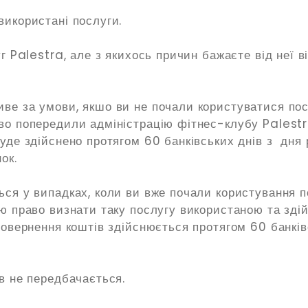
використані послуги.
г Palestra, але з якихось причин бажаєте від неї 
ве за умови, якшо ви не почали користуватися по
во попередили адміністрацію фітнес-клубу Palestr
уде здійснено протягом 60 банківських днів з дня 
ок.
ься у випадках, коли ви вже почали користування п
ю право визнати таку послугу використаною та зді
повернення коштів здійснюється протягом 60 банкі
в не передбачається.